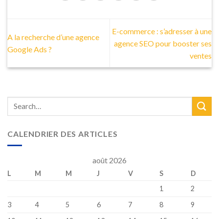
E-commerce : s’adresser à une
A la recherche d’une agence
agence SEO pour booster ses
Google Ads ?
ventes
CALENDRIER DES ARTICLES
août 2026
L
M
M
J
V
S
D
1
2
3
4
5
6
7
8
9