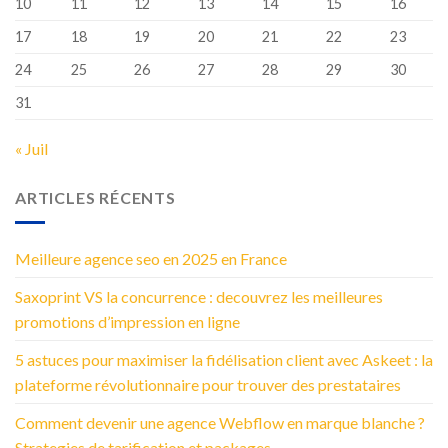
10
11
12
13
14
15
16
17
18
19
20
21
22
23
24
25
26
27
28
29
30
31
« Juil
ARTICLES RÉCENTS
Meilleure agence seo en 2025 en France
Saxoprint VS la concurrence : decouvrez les meilleures
promotions d’impression en ligne
5 astuces pour maximiser la fidélisation client avec Askeet : la
plateforme révolutionnaire pour trouver des prestataires
Comment devenir une agence Webflow en marque blanche ?
Strategies de tarification et packages