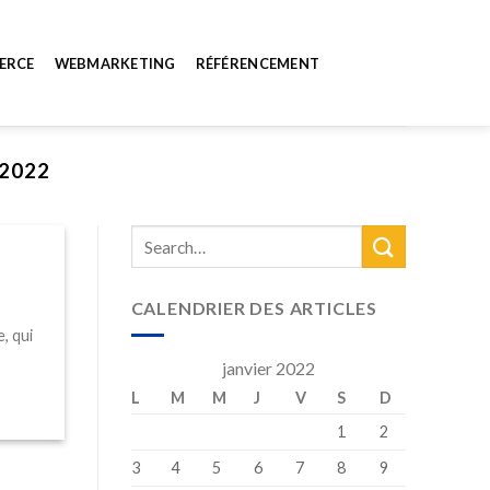
ERCE
WEBMARKETING
RÉFÉRENCEMENT
 2022
CALENDRIER DES ARTICLES
, qui
janvier 2022
L
M
M
J
V
S
D
1
2
3
4
5
6
7
8
9