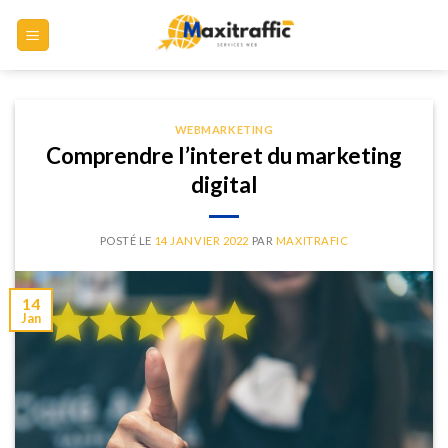
Skip
to
content
WEBMARKETING
Comprendre l’interet du marketing
digital
POSTÉ LE
14 JANVIER 2022
PAR
MAXITRAFIC
14
Jan