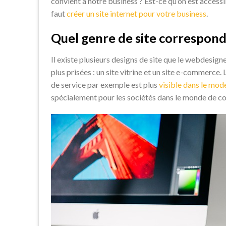
convient à notre business ? Est-ce qu’on est accessibl
faut
créer un site internet pour votre business
.
Quel genre de site correspond 
Il existe plusieurs designs de site que le webdesign
plus prisées : un site vitrine et un site e-commerce. 
de service par exemple est plus
visible dans le mo
spécialement pour les sociétés dans le monde de com