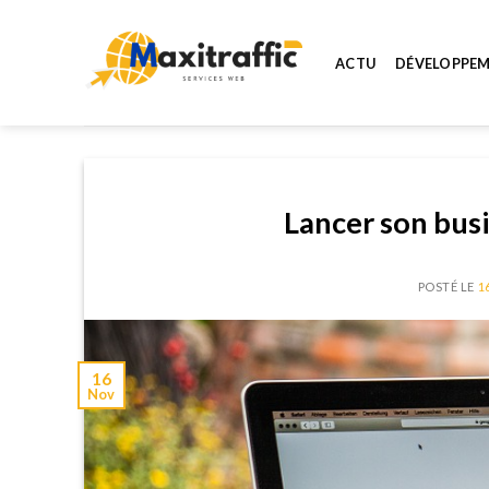
Skip
to
ACTU
DÉVELOPPE
content
Lancer son busi
POSTÉ LE
1
16
Nov